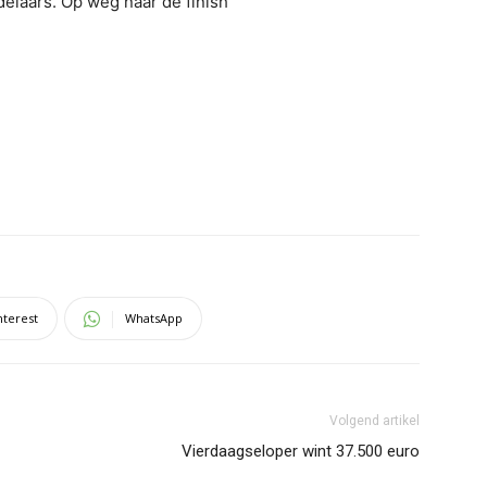
delaars. Op weg naar de finish
nterest
WhatsApp
Volgend artikel
Vierdaagseloper wint 37.500 euro