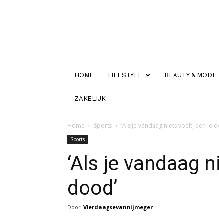
HOME
LIFESTYLE
BEAUTY & MODE
ZAKELIJK
Home
Sports
‘Als je vandaag niets voelt, ben je 
Sports
‘Als je vandaag ni
dood’
Door
Vierdaagsevannijmegen
-