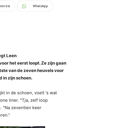
nterest
WhatsApp
zegt Leen
oor het eerst loopt. Ze zijn gaan
atste van de zeven heuvels voor
d in zijn schoen.
jkt in de schoen, voelt 's wat
ne liner. "Tja, zelf loop
oe. "Na zeventien keer
oren."