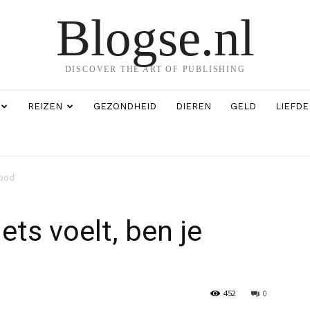
Blogse.nl
DISCOVER THE ART OF PUBLISHING
REIZEN
GEZONDHEID
DIEREN
GELD
LIEFDE
dood’
ets voelt, ben je
452
0