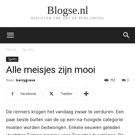
Blogse.nl
DISCOVER THE ART OF PUBLISHING
Home
Sports
Sports
Alle meisjes zijn mooi
Door
Gerrygrave
-
751
0
Facebook
Twitter
De renners krijgen het vandaag zwaar te verduren. Een
paar beste bulten van de op een-na-hoogste categorie
moeten worden bedwongen. Enkele eeuwen geleden