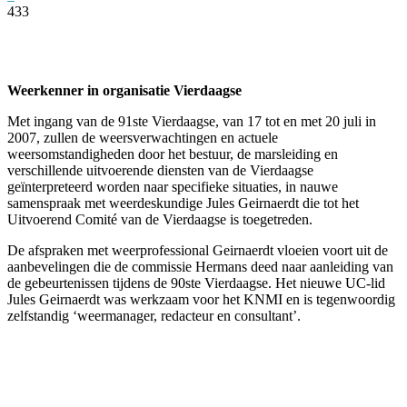
433
Facebook
Twitter
Pinterest
WhatsApp
Weerkenner in organisatie Vierdaagse
Met ingang van de 91ste Vierdaagse, van 17 tot en met 20 juli in
2007, zullen de weersverwachtingen en actuele
weersomstandigheden door het bestuur, de marsleiding en
verschillende uitvoerende diensten van de Vierdaagse
geïnterpreteerd worden naar specifieke situaties, in nauwe
samenspraak met weerdeskundige Jules Geirnaerdt die tot het
Uitvoerend Comité van de Vierdaagse is toegetreden.
De afspraken met weerprofessional Geirnaerdt vloeien voort uit de
aanbevelingen die de commissie Hermans deed naar aanleiding van
de gebeurtenissen tijdens de 90ste Vierdaagse. Het nieuwe UC-lid
Jules Geirnaerdt was werkzaam voor het KNMI en is tegenwoordig
zelfstandig ‘weermanager, redacteur en consultant’.