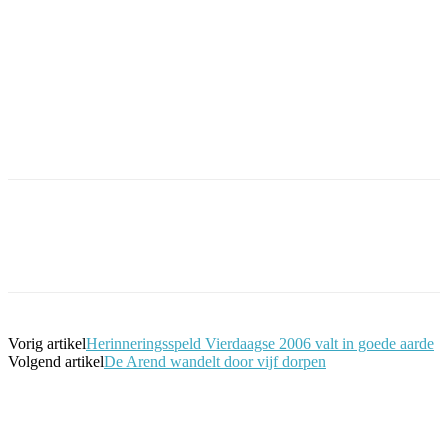
Facebook
Twitter
Pinterest
WhatsApp
Vorig artikel
Herinneringsspeld Vierdaagse 2006 valt in goede aarde
Volgend artikel
De Arend wandelt door vijf dorpen