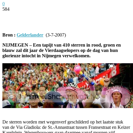
0
584
Facebook
Twitter
Pinterest
WhatsApp
Bron :
Gelderlander
(3-7-2007)
NIJMEGEN – Een tapijt van 410 sterren in rood, groen en
blauw zal dit jaar de Vierdaagselopers op de dag van hun
glorieuze intocht in Nijmegen verwelkomen.
De sterren worden met wegenverf geschilderd op het laatste stuk
van de Via Gladiola: de St.-Annastraat tussen Fransestraat en Keizer
Karelplein. Wegenbouwers gaan daarmee vanaf morgen vijf