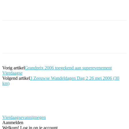
Facebook
Twitter
Pinterest
WhatsApp
Vorig artikel
Grandprix 2006 toegekend aan superevenement
Vierdaagse
Volgend artikel
3 Zeeuwse Wandeldagen Dag 2 26 mei 2006 (30
km)
Vierdaagsevannijmegen
Aanmelden
Welkom! Log in op je account