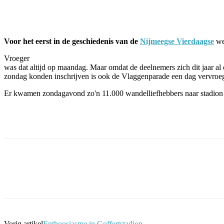
Facebook
Twitter
Pinterest
WhatsApp
Voor het eerst in de geschiedenis van de
Nijmeegse Vierdaagse
we
Vroeger
was dat altijd op maandag. Maar omdat de deelnemers zich dit jaar al
zondag konden inschrijven is ook de Vlaggenparade een dag vervroe
Er kwamen zondagavond zo'n 11.000 wandelliefhebbers naar stadion 
Facebook
Twitter
Pinterest
WhatsApp
Vorig artikel
Enthousiasme in Goffertstadion