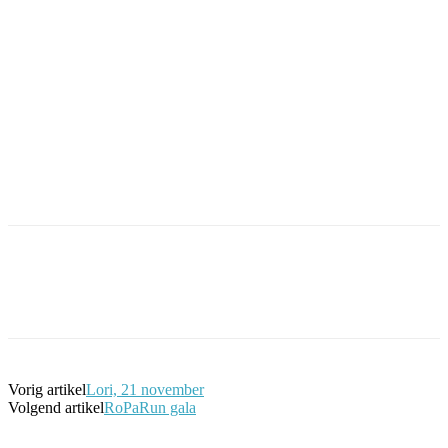
Facebook
Twitter
Pinterest
WhatsApp
Vorig artikel
Lori, 21 november
Volgend artikel
RoPaRun gala