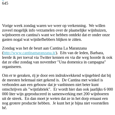
645
Facebook
Twitter
Pinterest
WhatsApp
Vorige week zondag waren we weer op verkenning. We willen
zoveel mogelijk info verzamelen over de plaatselijke wijnhuizen,
wijnboeren en cantina's want we hebben ontdekt dat er onder onze
gasten nogal wat wijnliefhebbers blijken te zitten.
Zondag was het de beurt aan Cantina La Maranzana
(
http://www.cantinamaranzana.it/
). Eén van de leden, Barbara,
leerde ik per toeval via Twitter kennen en via die weg hoorde ik ook
dat ze elke zondag van november "Una domenica in campagna"
organiseren.
Om er te geraken, rij je door een indrukwekkend wijngebied dat bij
de meesten helemaal niet gekend is. De Cantina met winkel is
verbonden aan een gebouw dat je vanbinnen niet beter kunt
omschrijven als "wijnfabriek". Er wordt hier dan ook jaarlijks 6 000
000 liter wijn geproduceerd in samenwerking met 200 wijnboeren
uit de streek. En dan moet je weten dat ze in het dorp ernaast een
nog grotere productie hebben. Je kunt het je bijna niet voorstellen
hé.