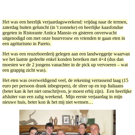
Facebook
Twitter
Pinterest
WhatsApp
Het was een heerlijk verjaardagsweekend: vrijdag naar de termen,
zaterdag buiten geluncht (in 't zonneke) en heerlijke kaasfondue
gegeten in Ristorante Antica Mansio en gisteren onverwacht
uitgenodigd om met onze buurvrouw en vrienden te gaan eten in
een agriturismo in Pareto.
Het was een reuzeboerderij gelegen aan een landweggetje waarvan
we het laatste gedeelte enkel konden bereiken met 4×4 (dus dan
moesten we de 2 jongens vanachter in de pick up vervoeren – wat
een grappig zicht was).
Het eten was overweldigend veel, de rekening verrassend laag (15
euro per persoon drank inbegrepen), de sfeer op en top Italiaans
(beter kan ik het niet omschrijven, je moest erbij zijn). Een heerlijke
afsluiter van een zalig weekend. Mijn eerste verjaardag in mijn
nieuwe huis, beter kon ik het mij niet wensen…