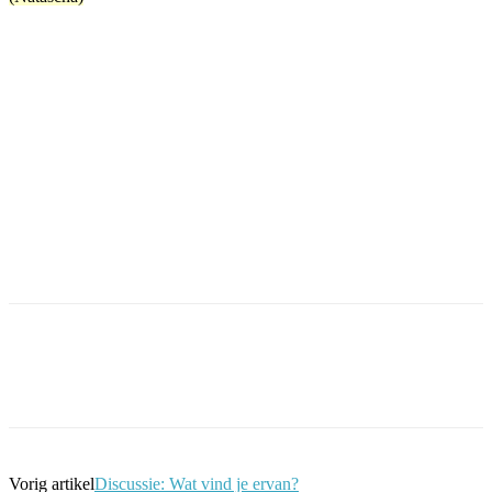
Facebook
Twitter
Pinterest
WhatsApp
Vorig artikel
Discussie: Wat vind je ervan?