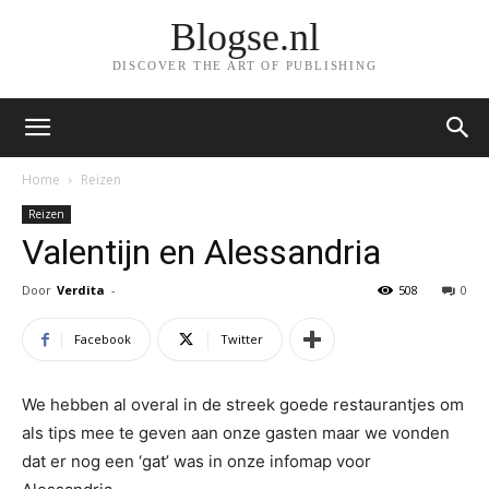
Blogse.nl
DISCOVER THE ART OF PUBLISHING
Home
Reizen
Reizen
Valentijn en Alessandria
Door
Verdita
-
508
0
Facebook
Twitter
We hebben al overal in de streek goede restaurantjes om
als tips mee te geven aan onze gasten maar we vonden
dat er nog een ‘gat’ was in onze infomap voor