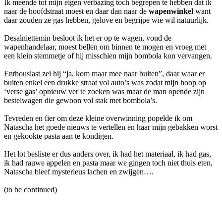
Ik meende tot mijn eigen verbazing toch begrepen te hebben dat ik
naar de hoofdstraat moest en daar dan naar de
wapenwinkel
want
daar zouden ze gas hebben, gelove en begrijpe wie wil natuurlijk.
Desalniettemin besloot ik het er op te wagen, vond de
wapenhandelaar, moest bellen om binnen te mogen en vroeg met
een klein stemmetje of hij misschien mijn bombola kon vervangen.
Enthousiast zei hij “ja, kom maar mee naar buiten”, daar waar er
buiten enkel een drukke straat vol auto’s was zodat mijn hoop op
‘verse gas’ opnieuw ver te zoeken was maar de man opende zijn
bestelwagen die gewoon vol stak met bombola’s.
Tevreden en fier om deze kleine overwinning popelde ik om
Natascha het goede nieuws te vertellen en haar mijn gebakken worst
en gekookte pasta aan te kondigen.
Het lot besliste er dus anders over, ik had het materiaal, ik had gas,
ik had rauwe appelen en pasta maar we gingen toch niet thuis eten,
Natascha bleef mysterieus lachen en zwijgen….
(to be continued)