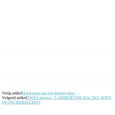
Facebook
Twitter
Pinterest
WhatsApp
Vorig artikel
Het leggen van een houten vloer.
Volgend artikel
DWES nieuws: ‘LAMMERTINK RACING WINT
IN OSCHERSLEBEN’