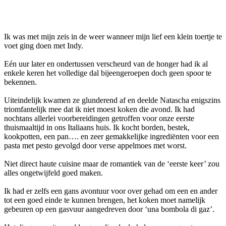
Facebook
Twitter
Pinterest
WhatsApp
Ik was met mijn zeis in de weer wanneer mijn lief een klein toertje te
voet ging doen met Indy.
Eén uur later en ondertussen verscheurd van de honger had ik al
enkele keren het volledige dal bijeengeroepen doch geen spoor te
bekennen.
Uiteindelijk kwamen ze glunderend af en deelde Natascha enigszins
triomfantelijk mee dat ik niet moest koken die avond. Ik had
nochtans allerlei voorbereidingen getroffen voor onze eerste
thuismaaltijd in ons Italiaans huis. Ik kocht borden, bestek,
kookpotten, een pan…. en zeer gemakkelijke ingrediënten voor een
pasta met pesto gevolgd door verse appelmoes met worst.
Niet direct haute cuisine maar de romantiek van de ‘eerste keer’ zou
alles ongetwijfeld goed maken.
Ik had er zelfs een gans avontuur voor over gehad om een en ander
tot een goed einde te kunnen brengen, het koken moet namelijk
gebeuren op een gasvuur aangedreven door ‘una bombola di gaz’.