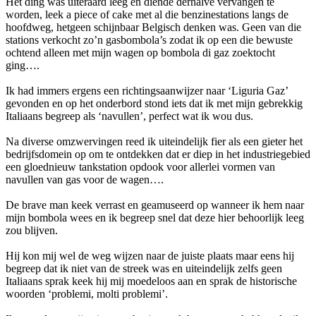
Het ding was uiteraard leeg en diende derhalve vervangen te
worden, leek a piece of cake met al die benzinestations langs de
hoofdweg, hetgeen schijnbaar Belgisch denken was. Geen van die
stations verkocht zo’n gasbombola’s zodat ik op een die bewuste
ochtend alleen met mijn wagen op bombola di gaz zoektocht
ging….
Ik had immers ergens een richtingsaanwijzer naar ‘Liguria Gaz’
gevonden en op het onderbord stond iets dat ik met mijn gebrekkig
Italiaans begreep als ‘navullen’, perfect wat ik wou dus.
Na diverse omzwervingen reed ik uiteindelijk fier als een gieter het
bedrijfsdomein op om te ontdekken dat er diep in het industriegebied
een gloednieuw tankstation opdook voor allerlei vormen van
navullen van gas voor de wagen….
De brave man keek verrast en geamuseerd op wanneer ik hem naar
mijn bombola wees en ik begreep snel dat deze hier behoorlijk leeg
zou blijven.
Hij kon mij wel de weg wijzen naar de juiste plaats maar eens hij
begreep dat ik niet van de
streek was en uiteindelijk zelfs geen
Italiaans sprak keek hij mij moedeloos aan en sprak de historische
woorden ‘problemi, molti problemi’.