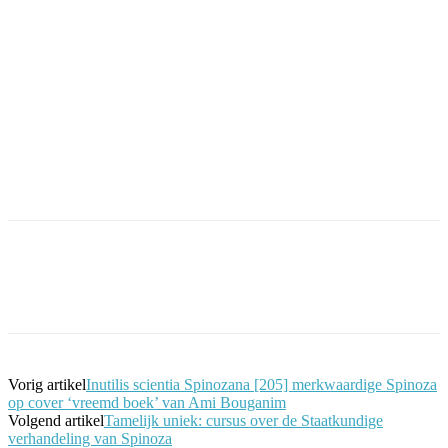
Facebook
Twitter
Pinterest
WhatsApp
Vorig artikel
Inutilis scientia Spinozana [205] merkwaardige Spinoza
op cover ‘vreemd boek’ van Ami Bouganim
Volgend artikel
Tamelijk uniek: cursus over de Staatkundige
verhandeling van Spinoza