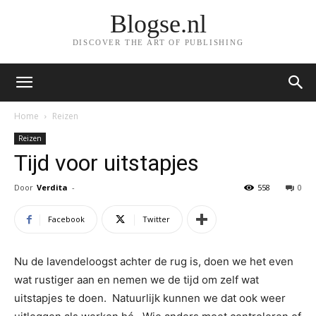
Blogse.nl
DISCOVER THE ART OF PUBLISHING
Home
Reizen
Reizen
Tijd voor uitstapjes
Door
Verdita
-
558
0
Facebook
Twitter
Nu de lavendeloogst achter de rug is, doen we het even
wat rustiger aan en nemen we de tijd om zelf wat
uitstapjes te doen. Natuurlijk kunnen we dat ook weer