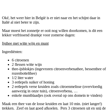
Facebook
Twitter
Pinterest
WhatsApp
Oké, het weer hier in België is er niet naar en het schijnt daar in
Italië al niet beter te zijn.
Maar moest het zonnetje er ooit nog willen doorkomen, is dit een
lekker verfrissend drankje voor zomerse dagen:
Ijsthee met witte wijn en munt
Ingrediënten:
6 citroenen
2 flessen witte wijn
thee-ijsblokjes (ingevroren citroenverbenathee, bessenthee of
rozenbottelthee)
1/2 liter water
3 eetlepels suiker of honing
2 eetlepels verse kruiden zoals citroenmelisse (overvloedig
aanwezig in onze tuin), citroenverbena, …
enkele muntblaadjes (ook overal op ons domein te vinden)
Maak een thee van de losse kruiden en laat 10 min. (niet langer!)
trekken. Zeef en laat goed afkoelen. Pers 3 citroenen uit en snij de