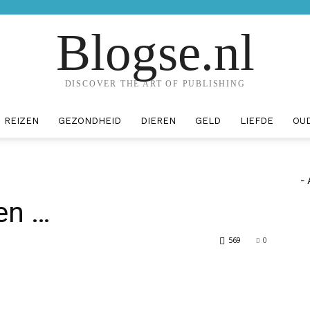
Blogse.nl
DISCOVER THE ART OF PUBLISHING
REIZEN
GEZONDHEID
DIEREN
GELD
LIEFDE
OU
- 
en …
569
0
erest
WhatsApp