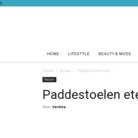
HOME
LIFESTYLE
BEAUTY & MODE
Home
Reizen
Paddestoelen eten …
Reizen
Paddestoelen et
Door
Verdita
-
Facebook
Twitter
Pint