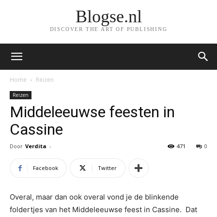
Blogse.nl
DISCOVER THE ART OF PUBLISHING
Home
Reizen
Reizen
Middeleeuwse feesten in
Cassine
Door
Verdita
-
471
0
Facebook
Twitter
Overal, maar dan ook overal vond je de blinkende
foldertjes van het Middeleeuwse feest in Cassine. Dat