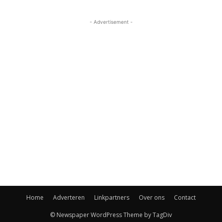
- Advertisement -
Home
Adverteren
Linkpartners
Over ons
Contact
© Newspaper WordPress Theme by TagDiv