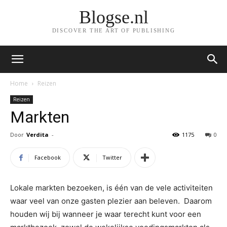
Blogse.nl
DISCOVER THE ART OF PUBLISHING
Home
Reizen
Reizen
Markten
Door
Verdita
-
1175
0
Facebook
Twitter
Lokale markten bezoeken, is één van de vele activiteiten
waar veel van onze gasten plezier aan beleven. Daarom
houden wij bij wanneer je waar terecht kunt voor een