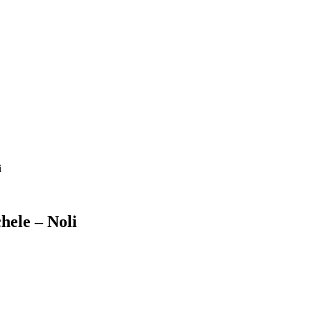
i
hele – Noli