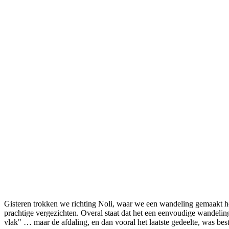
Facebook
Twitter
Pinterest
WhatsApp
Gisteren trokken we richting Noli, waar we een wandeling gemaakt he
prachtige vergezichten. Overal staat dat het een eenvoudige wandeling 
vlak" … maar de afdaling, en dan vooral het laatste gedeelte, was best