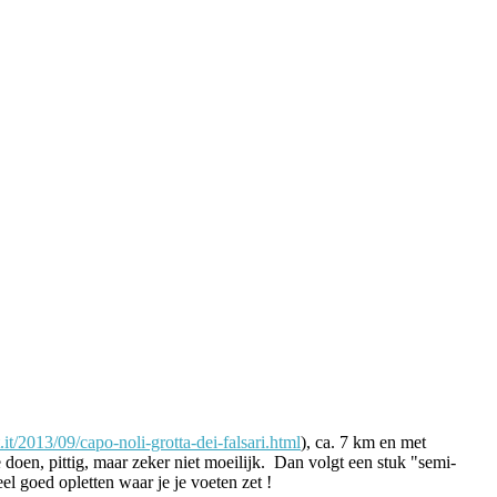
.it/2013/09/capo-noli-grotta-dei-falsari.html
), ca. 7 km en met
 doen, pittig, maar zeker niet moeilijk. Dan volgt een stuk "semi-
el goed opletten waar je je voeten zet !