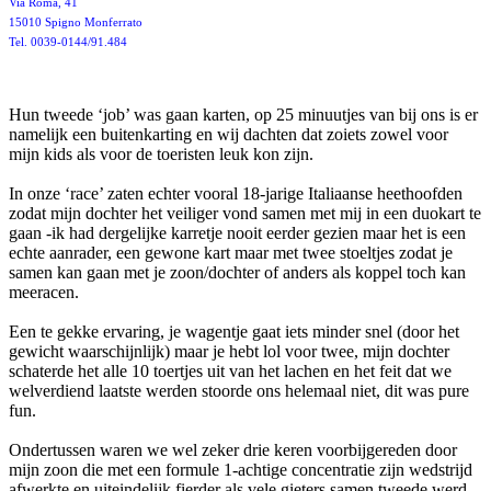
Via Roma, 41
15010 Spigno Monferrato
Tel. 0039-0144/91.484
Hun tweede ‘job’ was gaan karten, op 25 minuutjes van bij ons is er
namelijk een buitenkarting en wij dachten dat zoiets zowel voor
mijn kids als voor de toeristen leuk kon zijn.
In onze ‘race’ zaten echter vooral 18-jarige Italiaanse heethoofden
zodat mijn dochter het veiliger vond samen met mij in een duokart te
gaan -ik had dergelijke karretje nooit eerder gezien maar het is een
echte aanrader, een gewone kart maar met twee stoeltjes zodat je
samen kan gaan met je zoon/dochter of anders als koppel toch kan
meeracen.
Een te gekke ervaring, je wagentje gaat iets minder snel (door het
gewicht waarschijnlijk) maar je hebt lol voor twee, mijn dochter
schaterde het alle 10 toertjes uit van het lachen en het feit dat we
welverdiend laatste werden stoorde ons helemaal niet, dit was pure
fun.
Ondertussen waren we wel zeker drie keren voorbijgereden door
mijn zoon die met een formule 1-achtige concentratie zijn wedstrijd
afwerkte en uiteindelijk fierder als vele gieters samen tweede werd