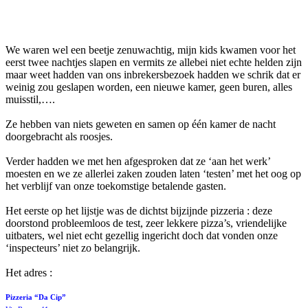
Facebook
Twitter
Pinterest
WhatsApp
We waren wel een beetje zenuwachtig, mijn kids kwamen voor het
eerst twee nachtjes slapen en vermits ze allebei niet echte helden zijn
maar weet hadden van ons inbrekersbezoek hadden we schrik dat er
weinig zou geslapen worden, een nieuwe kamer, geen buren, alles
muisstil,….
Ze hebben van niets geweten en samen op één kamer de nacht
doorgebracht als roosjes.
Verder hadden we met hen afgesproken dat ze ‘aan het werk’
moesten en we ze allerlei zaken zouden laten ‘testen’ met het oog op
het verblijf van onze toekomstige betalende gasten.
Het eerste op het lijstje was de dichtst bijzijnde pizzeria : deze
doorstond probleemloos de test, zeer lekkere pizza’s, vriendelijke
uitbaters, wel niet echt gezellig ingericht doch dat vonden onze
‘inspecteurs’ niet zo belangrijk.
Het adres :
Pizzeria “Da Cip”