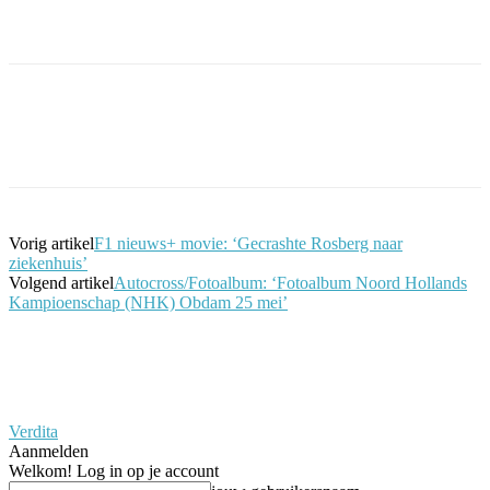
Facebook
Twitter
Pinterest
WhatsApp
Vorig artikel
F1 nieuws+ movie: ‘Gecrashte Rosberg naar
ziekenhuis’
Volgend artikel
Autocross/Fotoalbum: ‘Fotoalbum Noord Hollands
Kampioenschap (NHK) Obdam 25 mei’
Verdita
Aanmelden
Welkom! Log in op je account