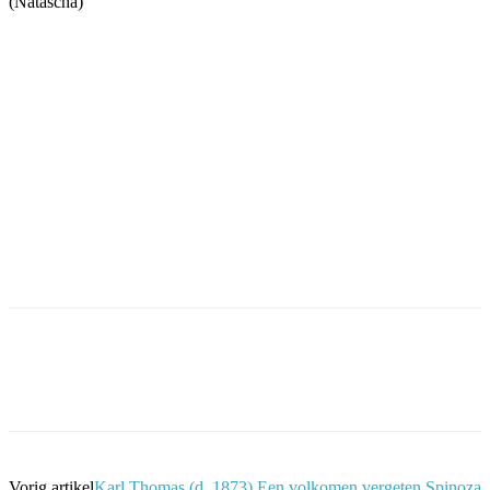
(Natascha)
Facebook
Twitter
Pinterest
WhatsApp
Vorig artikel
Karl Thomas (d. 1873) Een volkomen vergeten Spinoza