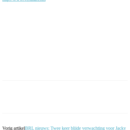
Facebook
Twitter
Pinterest
WhatsApp
Vorig artikel
BRL nieuws: Twee keer blijde verwachting voor Jacky