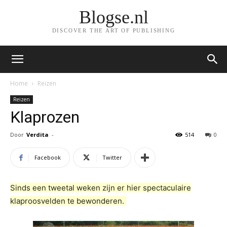
Blogse.nl
DISCOVER THE ART OF PUBLISHING
Home
Reizen
Reizen
Klaprozen
Door
Verdita
-
514
0
Facebook
Twitter
Sinds een tweetal weken zijn er hier spectaculaire
klaproosvelden te bewonderen.