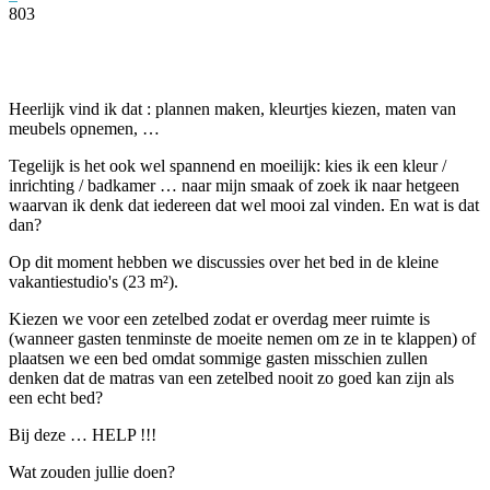
803
Facebook
Twitter
Pinterest
WhatsApp
Heerlijk vind ik dat : plannen maken, kleurtjes kiezen, maten van
meubels opnemen, …
Tegelijk is het ook wel spannend en moeilijk: kies ik een kleur /
inrichting / badkamer … naar mijn smaak of zoek ik naar hetgeen
waarvan ik denk dat iedereen dat wel mooi zal vinden. En wat is dat
dan?
Op dit moment hebben we discussies over het bed in de kleine
vakantiestudio's (23 m²).
Kiezen we voor een zetelbed zodat er overdag meer ruimte is
(wanneer gasten tenminste de moeite nemen om ze in te klappen) of
plaatsen we een bed omdat sommige gasten misschien zullen
denken dat de matras van een zetelbed nooit zo goed kan zijn als
een echt bed?
Bij deze … HELP !!!
Wat zouden jullie doen?