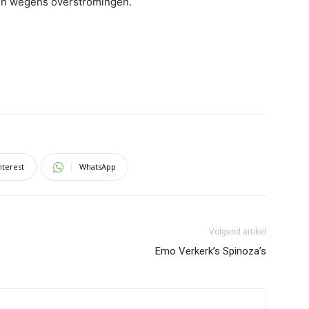
ijn wegens overstromingen.
nterest
WhatsApp
Volgend artikel
Emo Verkerk’s Spinoza’s