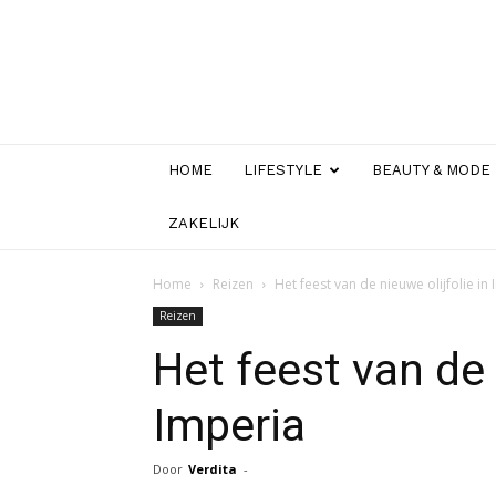
HOME
LIFESTYLE
BEAUTY & MODE
ZAKELIJK
Home
Reizen
Het feest van de nieuwe olijfolie in
Reizen
Het feest van de 
Imperia
Door
Verdita
-