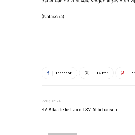
dat er aan de kust vele wegen afgesloten z
(Natascha)
Facebook
Twitter
Pi
Vorig artikel
SV Atlas te lief voor TSV Abbehausen