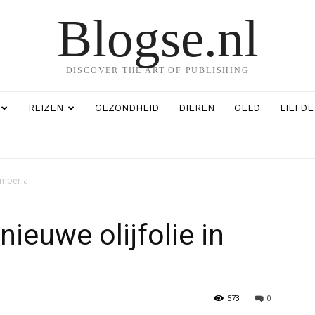
Blogse.nl
DISCOVER THE ART OF PUBLISHING
REIZEN
GEZONDHEID
DIEREN
GELD
LIEFDE
 Imperia
nieuwe olijfolie in
573
0