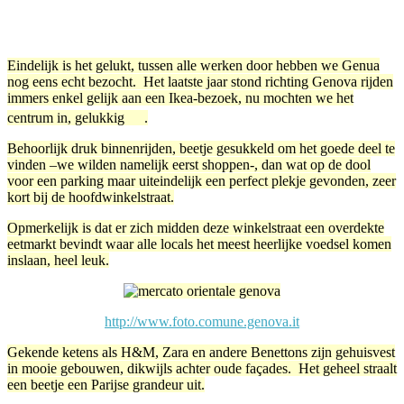
Facebook
Twitter
Pinterest
WhatsApp
Eindelijk is het gelukt, tussen alle werken door hebben we Genua
nog eens echt bezocht. Het laatste jaar stond richting Genova rijden
immers enkel gelijk aan een Ikea-bezoek, nu mochten we het
centrum in, gelukkig
.
Behoorlijk druk binnenrijden, beetje gesukkeld om het goede deel te
vinden –we wilden namelijk eerst shoppen-, dan wat op de dool
voor een parking maar uiteindelijk een perfect plekje gevonden, zeer
kort bij de hoofdwinkelstraat.
Opmerkelijk is dat er zich midden deze winkelstraat een overdekte
eetmarkt bevindt waar alle locals het meest heerlijke voedsel komen
inslaan, heel leuk.
http://www.foto.comune.genova.it
Gekende ketens als H&M, Zara en andere Benettons zijn gehuisvest
in mooie gebouwen, dikwijls achter oude façades. Het geheel straalt
een beetje een Parijse grandeur uit.