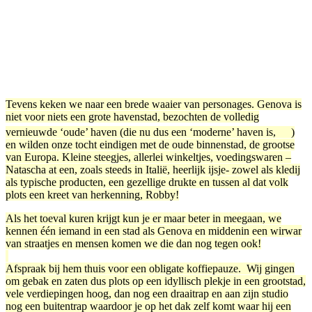
Tevens keken we naar een brede waaier van personages. Genova is
niet voor niets een grote havenstad, bezochten de volledig
vernieuwde ‘oude’ haven (die nu dus een ‘moderne’ haven is,
)
en wilden onze tocht eindigen met de oude binnenstad, de grootse
van Europa. Kleine steegjes, allerlei winkeltjes, voedingswaren –
Natascha at een, zoals steeds in Italië, heerlijk ijsje- zowel als kledij
als typische producten, een gezellige drukte en tussen al dat volk
plots een kreet van herkenning, Robby!
Als het toeval kuren krijgt kun je er maar beter in meegaan, we
kennen één iemand in een stad als Genova en middenin een wirwar
van straatjes en mensen komen we die dan nog tegen ook!
Afspraak bij hem thuis voor een obligate koffiepauze. Wij gingen
om gebak en zaten dus plots op een idyllisch plekje in een grootstad,
vele verdiepingen hoog, dan nog een draaitrap en aan zijn studio
nog een buitentrap waardoor je op het dak zelf komt waar hij een