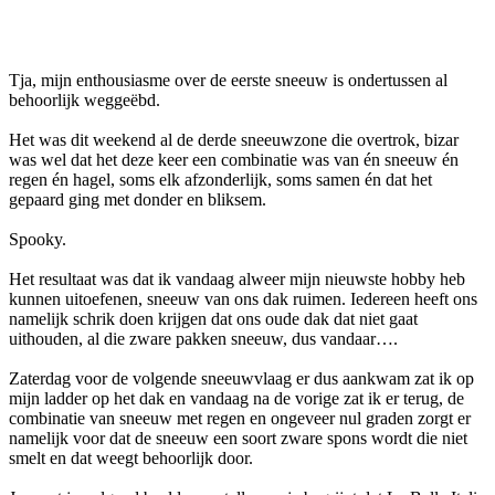
Facebook
Twitter
Pinterest
WhatsApp
Tja, mijn enthousiasme over de eerste sneeuw is ondertussen al
behoorlijk weggeëbd.
Het was dit weekend al de derde sneeuwzone die overtrok, bizar
was wel dat het deze keer een combinatie was van én sneeuw én
regen én hagel, soms elk afzonderlijk, soms samen én dat het
gepaard ging met donder en bliksem.
Spooky.
Het resultaat was dat ik vandaag alweer mijn nieuwste hobby heb
kunnen uitoefenen, sneeuw van ons dak ruimen. Iedereen heeft ons
namelijk schrik doen krijgen dat ons oude dak dat niet gaat
uithouden, al die zware pakken sneeuw, dus vandaar….
Zaterdag voor de volgende sneeuwvlaag er dus aankwam zat ik op
mijn ladder op het dak en vandaag na de vorige zat ik er terug, de
combinatie van sneeuw met regen en ongeveer nul graden zorgt er
namelijk voor dat de sneeuw een soort zware spons wordt die niet
smelt en dat weegt behoorlijk door.