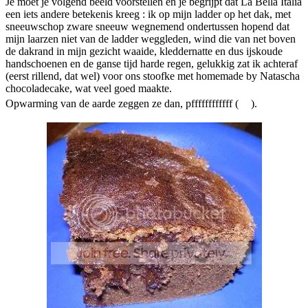
Je moet je volgend beeld voorstellen en je begrijpt dat La Bella Italia
een iets andere betekenis kreeg : ik op mijn ladder op het dak, met
sneeuwschop zware sneeuw wegnemend ondertussen hopend dat
mijn laarzen niet van de ladder weggleden, wind die van net boven
de dakrand in mijn gezicht waaide, kleddernatte en dus ijskoude
handschoenen en de ganse tijd harde regen, gelukkig zat ik achteraf
(eerst rillend, dat wel) voor ons stoofke met homemade by Natascha
chocoladecake, wat veel goed maakte.
Opwarming van de aarde zeggen ze dan, pffffffffffff (
).