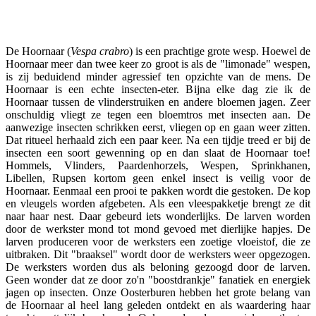
Facebook
Twitter
Pinterest
WhatsApp
De Hoornaar (
Vespa crabro
) is een prachtige grote wesp. Hoewel de
Hoornaar meer dan twee keer zo groot is als de "limonade" wespen,
is zij beduidend minder agressief ten opzichte van de mens. De
Hoornaar is een echte insecten-eter. Bijna elke dag zie ik de
Hoornaar tussen de vlinderstruiken en andere bloemen jagen. Zeer
onschuldig vliegt ze tegen een bloemtros met insecten aan. De
aanwezige insecten schrikken eerst, vliegen op en gaan weer zitten.
Dat ritueel herhaald zich een paar keer. Na een tijdje treed er bij de
insecten een soort gewenning op en dan slaat de Hoornaar toe!
Hommels, Vlinders, Paardenhorzels, Wespen, Sprinkhanen,
Libellen, Rupsen kortom geen enkel insect is veilig voor de
Hoornaar. Eenmaal een prooi te pakken wordt die gestoken. De kop
en vleugels worden afgebeten. Als een vleespakketje brengt ze dit
naar haar nest. Daar gebeurd iets wonderlijks. De larven worden
door de werkster mond tot mond gevoed met dierlijke hapjes. De
larven produceren voor de werksters een zoetige vloeistof, die ze
uitbraken. Dit "braaksel" wordt door de werksters weer opgezogen.
De werksters worden dus als beloning gezoogd door de larven.
Geen wonder dat ze door zo'n "boostdrankje" fanatiek en energiek
jagen op insecten. Onze Oosterburen hebben het grote belang van
de Hoornaar al heel lang geleden ontdekt en als waardering haar