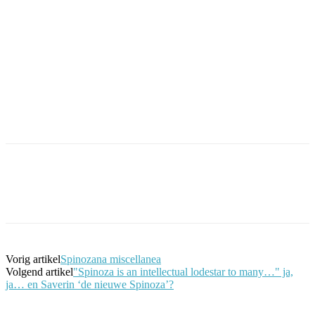
Facebook
Twitter
Pinterest
WhatsApp
Vorig artikel
Spinozana miscellanea
Volgend artikel
"Spinoza is an intellectual lodestar to many…" ja,
ja… en Saverin ‘de nieuwe Spinoza’?