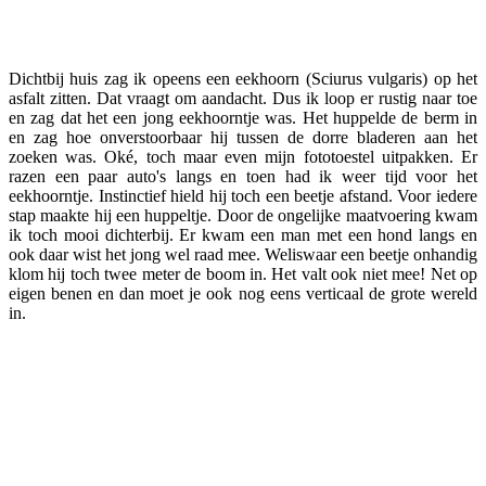
Facebook
Twitter
Pinterest
WhatsApp
Dichtbij huis zag ik opeens een eekhoorn (Sciurus vulgaris) op het
asfalt zitten. Dat vraagt om aandacht. Dus ik loop er rustig naar toe
en zag dat het een jong eekhoorntje was. Het huppelde de berm in
en zag hoe onverstoorbaar hij tussen de dorre bladeren aan het
zoeken was. Oké, toch maar even mijn fototoestel uitpakken. Er
razen een paar auto's langs en toen had ik weer tijd voor het
eekhoorntje. Instinctief hield hij toch een beetje afstand. Voor iedere
stap maakte hij een huppeltje. Door de ongelijke maatvoering kwam
ik toch mooi dichterbij. Er kwam een man met een hond langs en
ook daar wist het jong wel raad mee. Weliswaar een beetje onhandig
klom hij toch twee meter de boom in. Het valt ook niet mee! Net op
eigen benen en dan moet je ook nog eens verticaal de grote wereld
in.