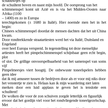
schaduwtjes op
de schuiltent boven en naast mijn hoofd. De oorsprong van het
schimmenspel komt uit Azië en is via het Midden-Oosten naar
Afrika (1100
– 1400) en zo in Europa
terechtgekomen (± 1680 in Italië). Hier noemde men het in het
begin:
Chinees schimmenspel doordat de mensen dachten dat het uit China
kwam.
Door rondtrekkende straatartiesten werd het via Italië, Duitsland en
Engeland
over heel Europa verspreid. In tegenstelling tot deze menselijke
artiesten heeft het pimpelschimmenspel schijnbaar geen echt begin,
plot
of slot. De grillige onvoorspelbaarheid van het samenspel van soms
vijf
Pimpelmeesjes viert hoogtij. De onbewuste toneelspelers hebben
geen idee
dat ik mij amuseer tussen de bedrijven door als er voor mij niks door
het venstertje te zien is. Helaas kan ik mijn waardering niet laten
merken door een luid applaus te geven het is tenslotte een
schuiltent!
De wolken die voor de zon schuiven zorgde letterlijk en figuurlijk
ervoor dat het gordijn viel voor het rondvliegende toneelgezelschap.
Met