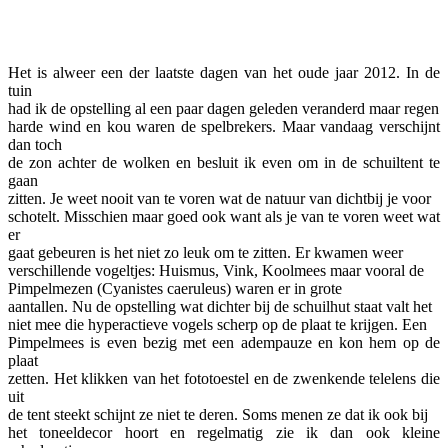
Facebook
Twitter
Pinterest
WhatsApp
Het is alweer een der laatste dagen van het oude jaar 2012. In de
tuin
had ik de opstelling al een paar dagen geleden veranderd maar regen
harde wind en kou waren de spelbrekers. Maar vandaag verschijnt
dan toch
de zon achter de wolken en besluit ik even om in de schuiltent te
gaan
zitten. Je weet nooit van te voren wat de natuur van dichtbij je voor
schotelt. Misschien maar goed ook want als je van te voren weet wat
er
gaat gebeuren is het niet zo leuk om te zitten. Er kwamen weer
verschillende vogeltjes: Huismus, Vink, Koolmees maar vooral de
Pimpelmezen (Cyanistes caeruleus) waren er in grote
aantallen. Nu de opstelling wat dichter bij de schuilhut staat valt het
niet mee die hyperactieve vogels scherp op de plaat te krijgen. Een
Pimpelmees is even bezig met een adempauze en kon hem op de
plaat
zetten. Het klikken van het fototoestel en de zwenkende telelens die
uit
de tent steekt schijnt ze niet te deren. Soms menen ze dat ik ook bij
het toneeldecor hoort en regelmatig zie ik dan ook kleine