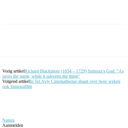
Facebook
Twitter
Pinterest
WhatsApp
Vorig artikel
Richard Blackmore (1654 – 1729) Spinoza’s God: "As
saves the name, while it subverts the thing"
Volgend artikel
In Tel Aviv Cinematheque draait over twee weken
ook Spinozafilm
Natura
Aanmelden