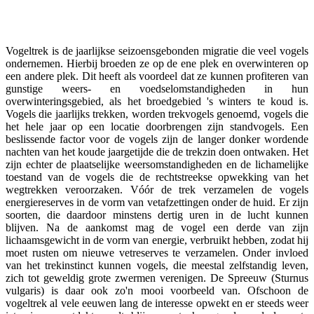
Facebook
Twitter
Pinterest
WhatsApp
Vogeltrek is de jaarlijkse seizoensgebonden migratie die veel vogels
ondernemen. Hierbij broeden ze op de ene plek en overwinteren op
een andere plek. Dit heeft als voordeel dat ze kunnen profiteren van
gunstige weers- en voedselomstandigheden in hun
overwinteringsgebied, als het broedgebied 's winters te koud is.
Vogels die jaarlijks trekken, worden trekvogels genoemd, vogels die
het hele jaar op een locatie doorbrengen zijn standvogels. Een
beslissende factor voor de vogels zijn de langer donker wordende
nachten van het koude jaargetijde die de trekzin doen ontwaken. Het
zijn echter de plaatselijke weersomstandigheden en de lichamelijke
toestand van de vogels die de rechtstreekse opwekking van het
wegtrekken veroorzaken. Vóór de trek verzamelen de vogels
energiereserves in de vorm van vetafzettingen onder de huid. Er zijn
soorten, die daardoor minstens dertig uren in de lucht kunnen
blijven. Na de aankomst mag de vogel een derde van zijn
lichaamsgewicht in de vorm van energie, verbruikt hebben, zodat hij
moet rusten om nieuwe vetreserves te verzamelen. Onder invloed
van het trekinstinct kunnen vogels, die meestal zelfstandig leven,
zich tot geweldig grote zwermen verenigen. De Spreeuw (Sturnus
vulgaris) is daar ook zo'n mooi voorbeeld van. Ofschoon de
vogeltrek al vele eeuwen lang de interesse opwekt en er steeds weer