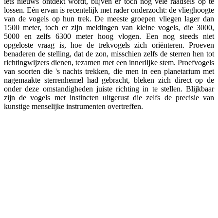
iets nieuws ontdekt wordt, blijven er toch nog vele raadsels op te
lossen. Eén ervan is recentelijk met rader onderzocht: de vlieghoogte
van de vogels op hun trek. De meeste groepen vliegen lager dan
1500 meter, toch er zijn meldingen van kleine vogels, die 3000,
5000 en zelfs 6300 meter hoog vlogen. Een nog steeds niet
opgeloste vraag is, hoe de trekvogels zich oriënteren. Proeven
benaderen de stelling, dat de zon, misschien zelfs de sterren hen tot
richtingwijzers dienen, tezamen met een innerlijke stem. Proefvogels
van soorten die 's nachts trekken, die men in een planetarium met
nagemaakte sterrenhemel had gebracht, bleken zich direct op de
onder deze omstandigheden juiste richting in te stellen. Blijkbaar
zijn de vogels met instincten uitgerust die zelfs de precisie van
kunstige menselijke instrumenten overtreffen.