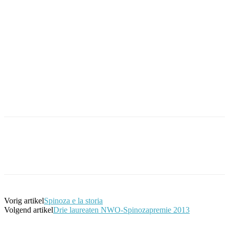
Facebook
Twitter
Pinterest
WhatsApp
Vorig artikel
Spinoza e la storia
Volgend artikel
Drie laureaten NWO-Spinozapremie 2013