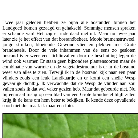
Facebook
Twitter
Pinterest
WhatsApp
Twee jaar geleden hebben ze bijna alle bosranden binnen het
Landgoed bomen gezaagd en gehakseld. Sommige mensen spraken
er schande van! Het zag er inderdaad niet uit. Maar nu twee jaar
later zie je het effect van dat bosrandbeheer. Mooie bramenstruweel,
jonge struiken, bloeiende Gewone vlier en plekken met Grote
brandnetels. Door de vele inhammen van de eens zo gesloten
bosrand is er weer veel lichtinval en door de beschutting tegen de
wind ook warmer. Er staan geen bijzondere plantensoorten maar de
combinatie van warmte en de vegetatiestructuur is er in de bosrand
weer van alles te zien. Terwijl ik in de bosrand kijk naar een paar
vlinders zoals een leuk Landkaartje en er komt een snelle Wesp
gevaarlijk dichtbij. Ik verwachtte dat de Wesp de vlinder aan zou
vallen zoals ik dat wel vaker gezien heb. Maar dat gebeurde niet. Nu
hij eenmaal rustig op een blad van een Grote brandnetel blijft zitten
krijg ik de kans om hem beter te bekijken. Ik kende deze opvallende
soort niet dus maak ik maar een foto.