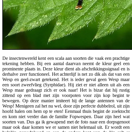
De insectenwereld kent een scala aan soorten die vaak een prachtige
tekening hebben. Bij een aantal daarvan neemt de kleur geel een
prominente plaats in. Deze kleur dient als afschrikkingssignaal en is
derhalve zeer functioneel. Het achterlijf is net zo dik als dat van een
Wesp en geel-zwart getekend. Het is ieder geval geen Wesp maar
een soort zweefvlieg (Syrphidae). Hij ziet er niet alleen uit als een
Wesp maar gedraagt zich er ook naar! Het is bizar dat hij rustig
zittend op een blad met zijn voorpoten voor zijn kop begint te
bewegen. Op deze manier imiteert hij de lange antennen van de
Wesp! Menigeen zal het nu wel, door zijn perfecte dubbelrol, uit zijn
hoofd halen om hem op te eten! Eenmaal thuis begint de zoektocht
en kom niet verder dan de familie Fopwespen. Daar zijn heel wat
soorten van. Dus ga ik gewapend met de foto naar een dorpsgenoot
maar ook daar komen we er samen niet helemaal uit. Er wordt een