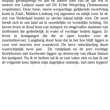
hulplijn geraadpleegd en aan de andere kant van de lijn rolt er
meteen een Latijnse naam uit! De Echte Wespvlieg (Temnostoma
vespiforme). Deze forse, meest wespachtige gelijkende zweefvlieg
komt in Zuid-, Midden-Limburg vrij algemeen en talrijk voor. In de
rest van Nederland komen ze slechts lokaal talrijk voor. De soort
breidt zich in ons land uit in noordelijke en westelijke richting. De
larven leven in dood hout van stompen en omgevallen stammen van
loofbomen die gedeeltelijk in water of vochtige bodem liggen. Ze
leven in houtgangen die die ze open houden voor de
zuurstoftoevoer. Langdurig dood hout dat in het bos blijft liggen is
voor veel insecten zeer waardevol. De larve ontwikkeling duurt
waarschijnlijk twee jaar. De vindplaats en de zeer vochtige
broekbossen met kwelwater liggen op steenworp van elkaar binnen
het landgoed. Nu ik ze herken zal ik ze vast vaker zien en laat ik me
de volgende keer, tijdens mijn dagelijkse ommetje, niet meer foppen!