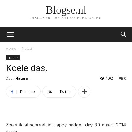
Blogse.nl
DISCOVER THE ART OF PUBLISHING
Home
Natuur
Natuur
Koele das.
Door
Natura
-
1502
0
Facebook
Twitter
Zoals ik al schreef in Happy badger day 30 maart 2014