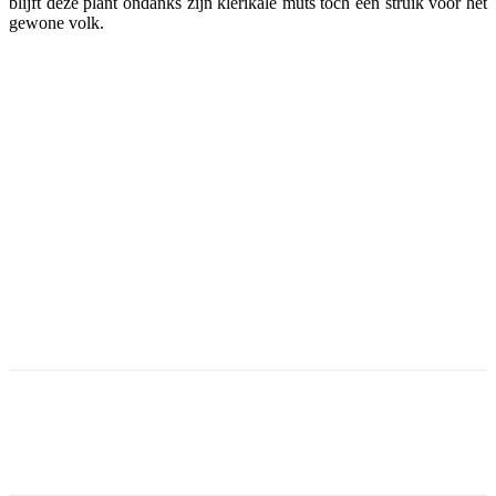
blijft deze plant ondanks zijn klerikale muts toch een struik voor het
gewone volk.
Facebook
Twitter
Pinterest
WhatsApp