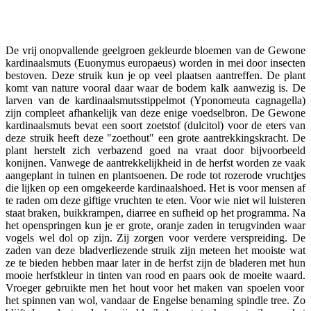
Facebook
Twitter
Pinterest
WhatsApp
De vrij onopvallende geelgroen gekleurde bloemen van de Gewone
kardinaalsmuts (Euonymus europaeus) worden in mei door insecten
bestoven. Deze struik kun je op veel plaatsen aantreffen.
De plant
komt van nature vooral daar waar de bodem kalk aanwezig is
. De
larven van de
kardinaalsmutsstippelmot (Yponomeuta cagnagella
)
zijn compleet afhankelijk van deze
enige voedselbron
. De Gewone
kardinaalsmuts bevat een soort zoetstof (
dulcitol
) voor de eters van
deze struik heeft deze "zoethout" een grote aantrekkingskracht. De
plant herstelt zich verbazend goed na vraat door bijvoorbeeld
konijnen. Vanwege de aantrekkelijkheid in de herfst worden ze vaak
aangeplant in tuinen en plantsoenen. De
rode tot rozerode vruchtjes
die lijken op een omgekeerde kardinaalshoed. Het is voor mensen af
te raden om deze giftige vruchten te eten. Voor wie niet wil luisteren
staat braken, buikkrampen, diarree en sufheid op het programma.
Na
het openspringen kun je er grote, oranje zaden in terugvinden waar
vogels wel dol op zijn. Zij zorgen voor verdere verspreiding. De
zaden van deze
bladverliezende struik zijn meteen het mooiste wat
ze te bieden hebben maar later in de herfst zijn de bladeren met hun
mooie herfstkleur in tinten van rood en paars ook de moeite waard.
Vroeger gebruikte men het hout voor het maken van spoelen
voor
het spinnen van wol, vandaar de Engelse benaming
spindle
tree. Zo