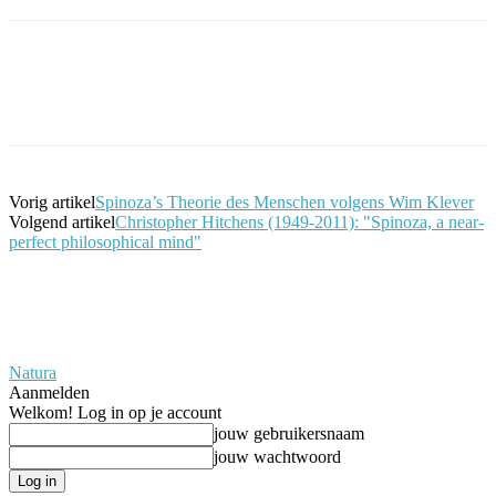
Facebook
Twitter
Pinterest
WhatsApp
Vorig artikel
Spinoza’s Theorie des Menschen volgens Wim Klever
Volgend artikel
Christopher Hitchens (1949-2011): "Spinoza, a near-
perfect philosophical mind"
Natura
Aanmelden
Welkom! Log in op je account
jouw gebruikersnaam
jouw wachtwoord