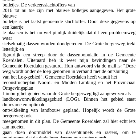
bolletjes. De verkeersslachtoffers van
2016 tot nu toe zijn met blauwe bolletjes aangegeven. Het grote
blauwe
bolletje is het laatst genoemde slachtoffer. Door deze gegevens op
een kaartje
te plaatsen is het nu wel pijnlijk duidelijk dat dit een probleemweg
waar
stelselmatig dassen worden doodgereden. De Grote bergerweg trekt
letterlijk en
figuurlijk een streep door de dassenpopulatie in de Gemeente
Roerdalen. Uiteraard heb ik weer mijn bevindingen naar de
Gemeente Roerdalen gestuurd. Hun antwoord via de mail is: "Deze
weg wordt onder de loep genomen in verband met de ontsluiting
van het Log-gebied". Gemeente Roerdalen heeft vanuit het
reconstructieplan Noord- en Midden Limburg en het Provinciaal
Omgevingsplan
Limburg het gebied waar de Grote bergerweg ligt aangewezen als
landbouwontwikkelingsgebied (LOG). Binnen het gebied staat
duurzame en optimale
ontwikkeling van landbouw gepland. Hopelijk wordt de Grote
bergerweg ook
meegenomen in dit plan. De Gemeente Roerdalen zal hier echt iets
aan moeten
gaan doen doormiddel van dassentunnels en rasters, om te
voorkomen dat de dode berg dassen nog groter wordt.