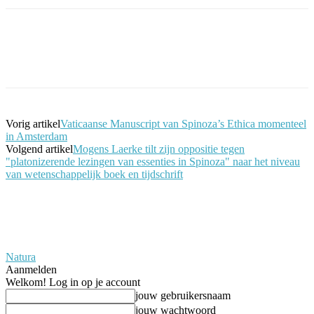
Facebook
Twitter
Pinterest
WhatsApp
Vorig artikel
Vaticaanse Manuscript van Spinoza’s Ethica momenteel
in Amsterdam
Volgend artikel
Mogens Laerke tilt zijn oppositie tegen
"platonizerende lezingen van essenties in Spinoza" naar het niveau
van wetenschappelijk boek en tijdschrift
Natura
Aanmelden
Welkom! Log in op je account
jouw gebruikersnaam
jouw wachtwoord