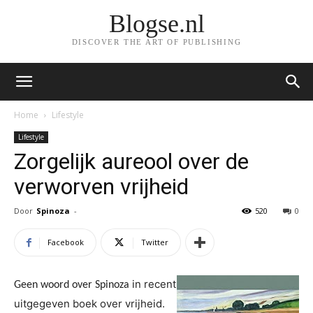
Blogse.nl
DISCOVER THE ART OF PUBLISHING
Home
Lifestyle
Lifestyle
Zorgelijk aureool over de
verworven vrijheid
Door
Spinoza
-
520
0
Facebook
Twitter
in recent
Geen woord over Spinoza
uitgegeven boek over vrijheid.