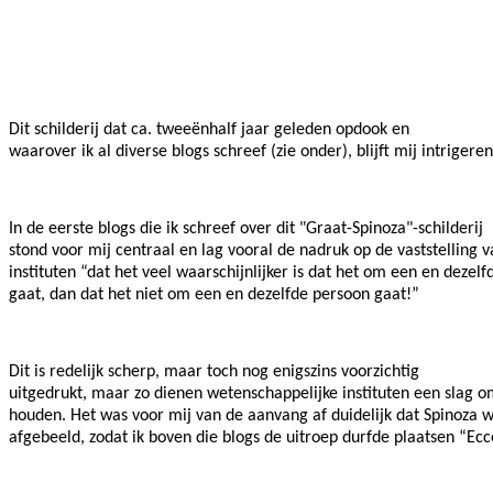
Facebook
Twitter
Pinterest
WhatsApp
Dit schilderij dat ca. tweeënhalf jaar geleden opdook en
waarover ik al diverse blogs schreef (zie onder), blijft mij intrigeren
In de eerste blogs die ik schreef over dit "Graat-Spinoza"-schilderij
stond voor mij centraal en lag vooral de nadruk op de vaststelling 
instituten “dat het veel waarschijnlijker is dat het om een en dezel
gaat, dan dat het niet om een en dezelfde persoon gaat!”
Dit is redelijk scherp, maar toch nog enigszins voorzichtig
uitgedrukt, maar zo dienen wetenschappelijke instituten een slag 
houden. Het was voor mij van de aanvang af duidelijk dat Spinoza 
afgebeeld, zodat ik boven die blogs de uitroep durfde plaatsen “Ecc