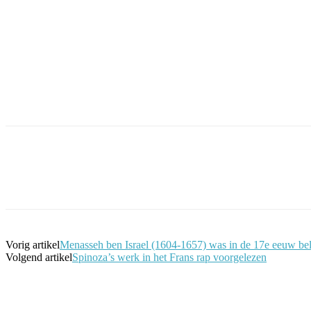
Facebook
Twitter
Pinterest
WhatsApp
Vorig artikel
Menasseh ben Israel (1604-1657) was in de 17e eeuw bel
Volgend artikel
Spinoza’s werk in het Frans rap voorgelezen