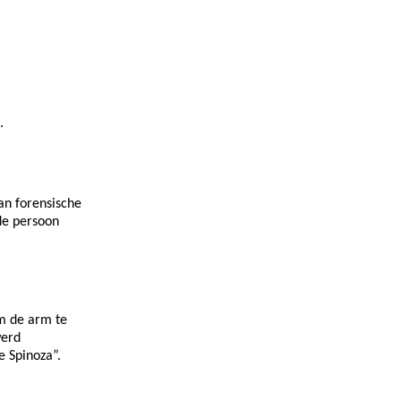
.
van forensische
fde persoon
om de arm te
werd
e Spinoza”.