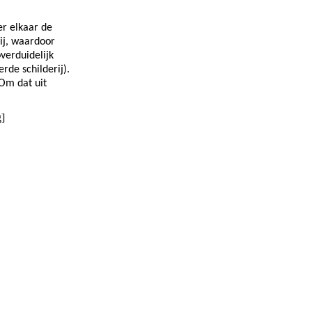
er elkaar de
rij, waardoor
overduidelijk
rde schilderij).
 Om dat uit
g]