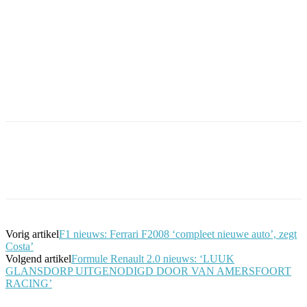
Facebook
Twitter
Pinterest
WhatsApp
Vorig artikel
F1 nieuws: Ferrari F2008 ‘compleet nieuwe auto’, zegt
Costa’
Volgend artikel
Formule Renault 2.0 nieuws: ‘LUUK
GLANSDORP UITGENODIGD DOOR VAN AMERSFOORT
RACING’