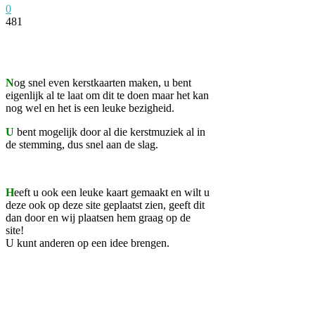
0
481
Facebook
Twitter
Pinterest
WhatsApp
N
og snel even kerstkaarten maken, u bent
eigenlijk al te laat om dit te doen maar het kan
nog wel en het is een leuke bezigheid.
U
bent mogelijk door al die kerstmuziek al in
de stemming, dus snel aan de slag.
H
eeft u ook een leuke kaart gemaakt en wilt u
deze ook op deze site geplaatst zien, geeft dit
dan door en wij plaatsen hem graag op de
site!
U kunt anderen op een idee brengen.