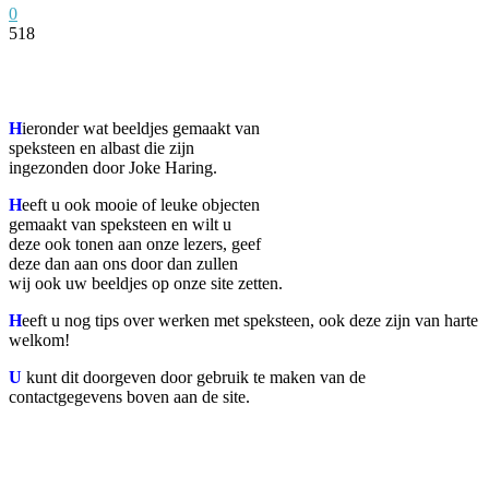
0
518
Facebook
Twitter
Pinterest
WhatsApp
H
ieronder wat beeldjes gemaakt van
speksteen en albast die zijn
ingezonden door Joke Haring.
H
eeft u ook mooie of leuke objecten
gemaakt van speksteen en wilt u
deze ook tonen aan onze lezers, geef
deze dan aan ons door dan zullen
wij ook uw beeldjes op onze site zetten.
H
eeft u nog tips over werken met speksteen, ook deze zijn van harte
welkom!
U
kunt dit doorgeven door gebruik te maken van de
contactgegevens boven aan de site.