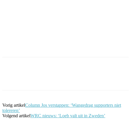
Facebook
Twitter
Pinterest
WhatsApp
Vorig artikel
Column Jos verstappen: ‘Wangedrag supporters niet
tolereren’
Volgend artikel
WRC nieuws: ‘Loeb valt uit in Zweden’