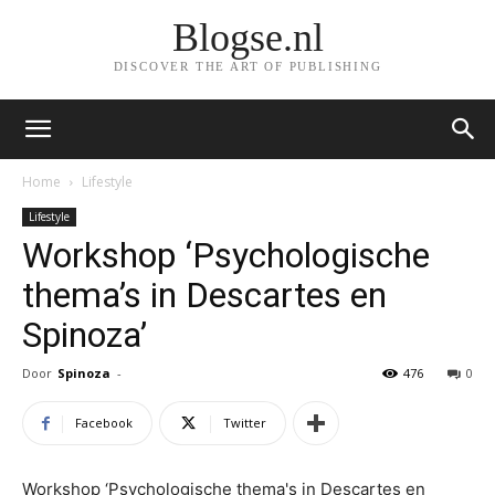
Blogse.nl
DISCOVER THE ART OF PUBLISHING
Home
Lifestyle
Lifestyle
Workshop ‘Psychologische
thema’s in Descartes en
Spinoza’
Door
Spinoza
-
476
0
Facebook
Twitter
Workshop ‘Psychologische thema's in Descartes en