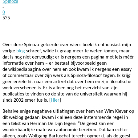
Spinoza
-
0
575
Facebook
Twitter
Pinterest
WhatsApp
Over deze Spinoza-geleerde over wiens boek ik enthousiast mijn
vorige
blog
schreef, wilde ik graag meer te weten komen, maar
dat is nog niet eenvoudig: er is nergens een pagina met iets méér
informatie over hem – er bestaat bijvoorbeeld geen
de.wikipediapagina over hem en ook kwam ik nergens een essay
of commentaar over zijn werk als Spinoza-filosoof tegen. Ik krijg
geen enkele hit naar een artikel dat over hem en zijn filosofische
werk verschenen is. Er is alleen nog het overzicht van zijn
publicaties te vinden op de site van de universiteit waarvan hij
sinds 2002 emeritus is. [
Hier
]
Behalve enige negatieve uitlatingen over hem van Wim Klever op
dit weblog gedaan, kwam ik alleen deze instemmende regel in
een tekst van Herman De Dijn tegen: “De geest kan een
wonderbaarlijke mate van autonomie bereiken. Dat kan echter
alleen, zoals Wolfgang Bartuschat terecht opmerkt, als de geest