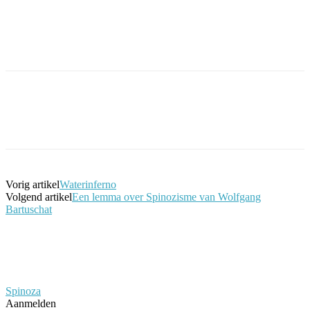
Facebook
Twitter
Pinterest
WhatsApp
Vorig artikel
Waterinferno
Volgend artikel
Een lemma over Spinozisme van Wolfgang
Bartuschat
Spinoza
Aanmelden