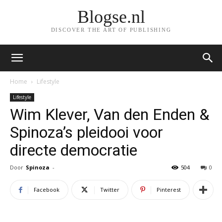
Blogse.nl
DISCOVER THE ART OF PUBLISHING
Home
Lifestyle
Lifestyle
Wim Klever, Van den Enden &
Spinoza’s pleidooi voor
directe democratie
Door
Spinoza
-
504
0
Facebook
Twitter
Pinterest