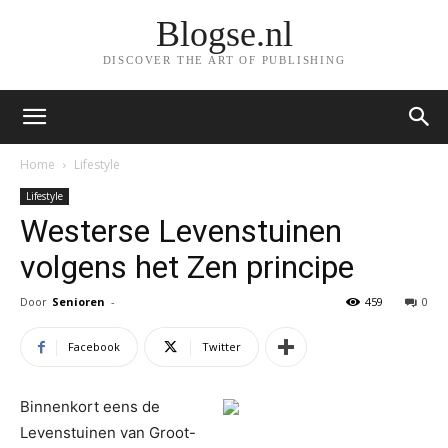
Blogse.nl
DISCOVER THE ART OF PUBLISHING
Home
Lifestyle
Lifestyle
Westerse Levenstuinen
volgens het Zen principe
Door
Senioren
-
459
0
Facebook
Twitter
Binnenkort eens de
Levenstuinen van Groot-