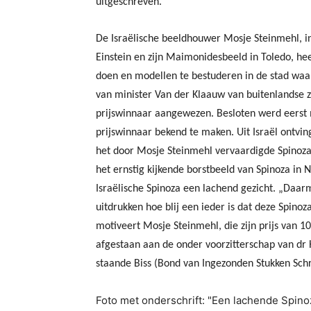
uitgeschreven.
De Israëlische beeldhouwer Mosje Steinmehl, in
Einstein en zijn Maimonidesbeeld in Toledo, he
doen en modellen te bestuderen in de stad wa
van minister Van der Klaauw van buitenlandse z
prijswinnaar aangewezen. Besloten werd eerst 
prijswinnaar bekend te maken.
Uit Israël ontvi
het door Mosje Steinmehl vervaardigde Spinoz
het ernstig kijkende borstbeeld van Spinoza in 
Israëlische Spinoza een lachend gezicht. „Daar
uitdrukken hoe blij een ieder is dat deze Spinoz
motiveert Mosje Steinmehl, die zijn prijs van 1
afgestaan aan de onder voorzitterschap van dr 
staande Biss (Bond van Ingezonden Stukken Schri
Foto met onderschrift: "Een lachende Spinoz