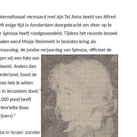
ternationaal vermaard met zijn Tel Avivs beeld van Alfred
eft enige tijd in Amsterdam doorgebracht om sfeer op te
ar Spinoza heeft rondgewandeld.
Tïjdens het recente bezoek
aken werd Mosje Steinmehl in besloten kring als
maandag, de joodse verjaardag van Spinoza, officieel de
ngen wij een foto van
abeeld. Anders dan
Nederland, toont de
mee heb ik willen
a in Jeruzalem staat,"
0.000 pond heeft
Henriette Boas
jvers).”
a in Israel: zonder