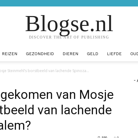
Blogse.nl
DISCOVER THE ART OF PUBLISHING
REIZEN
GEZONDHEID
DIEREN
GELD
LIEFDE
OU
sje Steinmehl’s borstbeeld van lachende Spinoza...
- 
ht gekomen van Mosje
tbeeld van lachende
zalem?
550
0