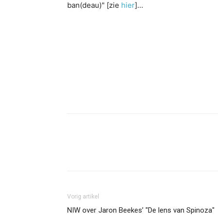
ban(deau)" [zie
hier
]…
Facebook
Twitter
Pint
Vorig artikel
NIW over Jaron Beekes’ "De lens van Spinoza"