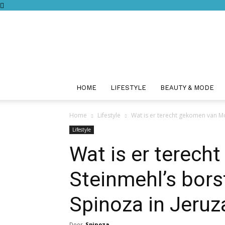
HOME
LIFESTYLE
BEAUTY & MODE
Home
Lifestyle
Wat is er terecht gekomen van Mo
Lifestyle
Wat is er terec
Steinmehl’s bors
Spinoza in Jeru
Door
Spinoza
-