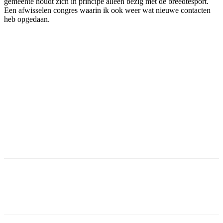
gemeente houdt zich in principe alleen bezig met de breedtesport.
Een afwisselen congres waarin ik ook weer wat nieuwe contacten
heb opgedaan.
Facebook
Twitter
Pinterest
WhatsApp