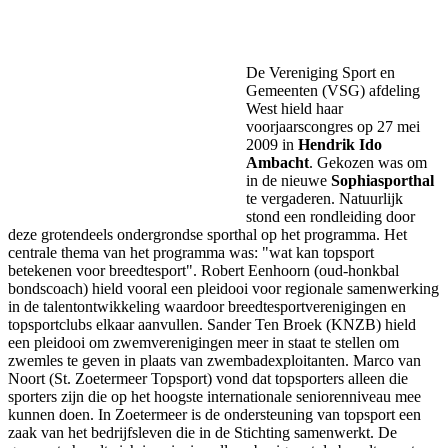
Facebook
Twitter
Pinterest
WhatsApp
De Vereniging Sport en
Gemeenten (VSG) afdeling
West hield haar
voorjaarscongres op 27 mei
2009 in
Hendrik Ido
Ambacht
. Gekozen was om
in de nieuwe
Sophiasporthal
te vergaderen. Natuurlijk
stond een rondleiding door
deze grotendeels ondergrondse sporthal op het programma. Het
centrale thema van het programma was: "wat kan topsport
betekenen voor breedtesport". Robert Eenhoorn (oud-honkbal
bondscoach) hield vooral een pleidooi voor regionale samenwerking
in de talentontwikkeling waardoor breedtesportverenigingen en
topsportclubs elkaar aanvullen. Sander Ten Broek (KNZB) hield
een pleidooi om zwemverenigingen meer in staat te stellen om
zwemles te geven in plaats van zwembadexploitanten. Marco van
Noort (St. Zoetermeer Topsport) vond dat topsporters alleen die
sporters zijn die op het hoogste internationale seniorenniveau mee
kunnen doen. In Zoetermeer is de ondersteuning van topsport een
zaak van het bedrijfsleven die in de Stichting samenwerkt. De