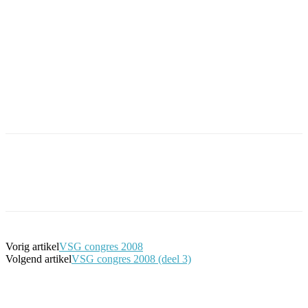
Facebook
Twitter
Pinterest
WhatsApp
Vorig artikel
VSG congres 2008
Volgend artikel
VSG congres 2008 (deel 3)