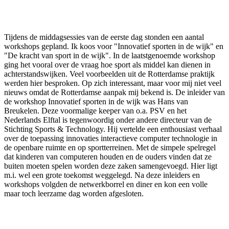
Facebook
Twitter
Pinterest
WhatsApp
Tijdens de middagsessies van de eerste dag stonden een aantal
workshops gepland. Ik koos voor "Innovatief sporten in de wijk" en
"De kracht van sport in de wijk". In de laatstgenoemde workshop
ging het vooral over de vraag hoe sport als middel kan dienen in
achterstandswijken. Veel voorbeelden uit de Rotterdamse praktijk
werden hier besproken. Op zich interessant, maar voor mij niet veel
nieuws omdat de Rotterdamse aanpak mij bekend is. De inleider van
de workshop Innovatief sporten in de wijk was Hans van
Breukelen. Deze voormalige keeper van o.a. PSV en het
Nederlands Elftal is tegenwoordig onder andere directeur van de
Stichting Sports & Technology. Hij vertelde een enthousiast verhaal
over de toepassing innovaties interactieve computer technologie in
de openbare ruimte en op sportterreinen. Met de simpele spelregel
dat kinderen van computeren houden en de ouders vinden dat ze
buiten moeten spelen worden deze zaken samengevoegd. Hier ligt
m.i. wel een grote toekomst weggelegd. Na deze inleiders en
workshops volgden de netwerkborrel en diner en kon een volle
maar toch leerzame dag worden afgesloten.