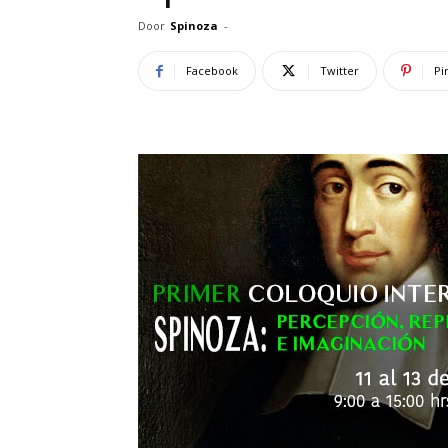
Door
Spinoza
-
Facebook
Twitter
Pi