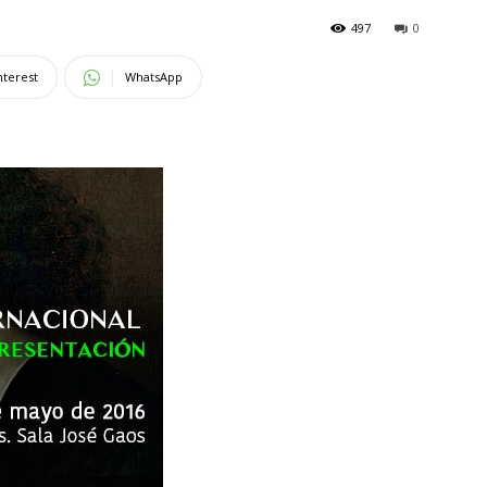
497
0
nterest
WhatsApp