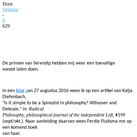
Door
Spinoza
-
0
629
Facebook
Twitter
Pinterest
WhatsApp
De prinsen van Serendip hebben mij weer een toevallige
vondst laten doen.
In een
blog v
an 27 augustus 2016 wees ik op een artikel
van
Katja
Diefenbach,
"Is it simple to be a Spinozist in philosophy? Althusser and
Radical
Deleuze," in:
Philosophy, philosophical journal of the independent Left,
#199
(sept/okt.). Naar aanleiding daarvan wees Ferdie Fluitsma me op
een komend boek
van haar.