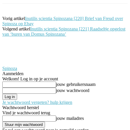
Vorig artikel
Inutilis scientia Spinozana [220] Brief van Freud over
Spinoza op Ebay
Volgend artikel
Inutilis scientia Spinozana [221] Raadseltje opgelost
van ‘buren van Domus Spinozana’
Spinoza
Aanmelden
Welkom! Log in op je account
jouw gebruikersnaam
jouw wachtwoord
Je wachtwoord vergeten? hulp krijgen
Wachtwoord herstel
Vind je wachtwoord terug
jouw mailadres