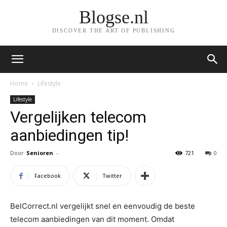
Blogse.nl
DISCOVER THE ART OF PUBLISHING
Home
Lifestyle
Lifestyle
Vergelijken telecom
aanbiedingen tip!
Door
Senioren
-
721
0
Facebook
Twitter
BelCorrect.nl vergelijkt snel en eenvoudig de beste
telecom aanbiedingen van dit moment. Omdat