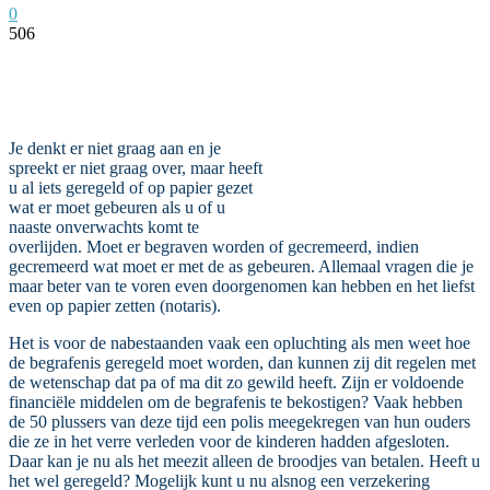
0
506
Facebook
Twitter
Pinterest
WhatsApp
Je denkt er niet graag aan en je
spreekt er niet graag over, maar heeft
u al iets geregeld of op papier gezet
wat er moet gebeuren als u of u
naaste onverwachts komt te
overlijden. Moet er begraven worden of gecremeerd, indien
gecremeerd wat moet er met de as gebeuren. Allemaal vragen die je
maar beter van te voren even doorgenomen kan hebben en het liefst
even op papier zetten (notaris).
Het is voor de nabestaanden vaak een opluchting als men weet hoe
de begrafenis geregeld moet worden, dan kunnen zij dit regelen met
de wetenschap dat pa of ma dit zo gewild heeft. Zijn er voldoende
financiële middelen om de begrafenis te bekostigen? Vaak hebben
de 50 plussers van deze tijd een polis meegekregen van hun ouders
die ze in het verre verleden voor de kinderen hadden afgesloten.
Daar kan je nu als het meezit alleen de broodjes van betalen. Heeft u
het wel geregeld? Mogelijk kunt u nu alsnog een verzekering