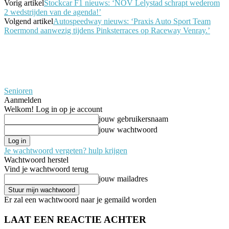
Vorig artikel
Stockcar F1 nieuws: ‘NOV Lelystad schrapt wederom
2 wedstrijden van de agenda!’
Volgend artikel
Autospeedway nieuws: ‘Praxis Auto Sport Team
Roermond aanwezig tijdens Pinksterraces op Raceway Venray.’
Senioren
Aanmelden
Welkom! Log in op je account
jouw gebruikersnaam
jouw wachtwoord
Je wachtwoord vergeten? hulp krijgen
Wachtwoord herstel
Vind je wachtwoord terug
jouw mailadres
Er zal een wachtwoord naar je gemaild worden
LAAT EEN REACTIE ACHTER