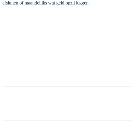
afsluiten of maandelijks wat geld opzij leggen.
Facebook
Twitter
Pinterest
WhatsApp