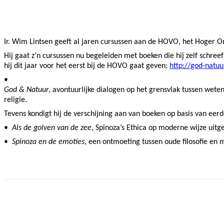
Facebook
Twitter
Pinterest
WhatsApp
Ir. Wim Lintsen geeft al jaren cursussen aan de HOVO, het Hoger O
Hij gaat z’n cursussen nu begeleiden met boeken die hij zelf schree
hij dit jaar voor het eerst bij de HOVO gaat geven:
http://god-natuur
•
God & Natuur
, avontuurlijke dialogen op het grensvlak tussen wet
religie.
Tevens kondigt hij de verschijning aan van boeken op basis van eer
•
Als de golven van de zee
, Spinoza’s Ethica op moderne wijze uitg
•
Spinoza en de emoties
, een ontmoeting tussen oude filosofie e
Facebook
Twitter
Pinterest
WhatsApp